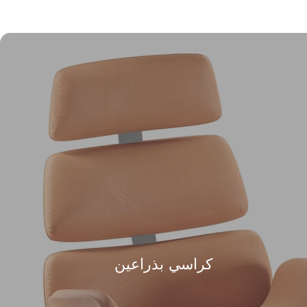
كراسي بذراعين