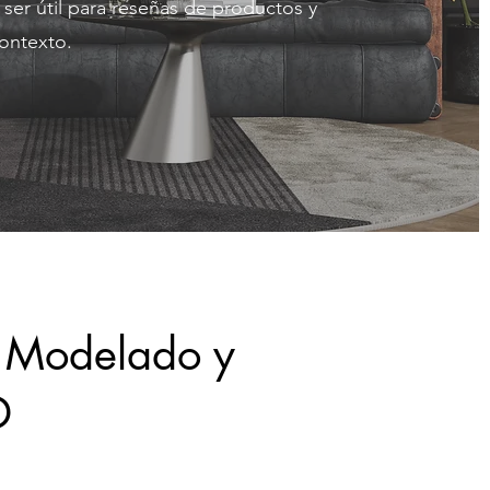
er útil para reseñas de productos y
ontexto.
e Modelado y
D