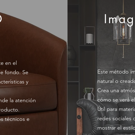
D
Imag
e en el
Este método im
de fondo. Se
natural o cread
terísticas y
Crea una atmósfe
cómo se verá e
nde la atención
Útil para materi
roducto.
redes sociales
os técnicos e
mostrar el esti